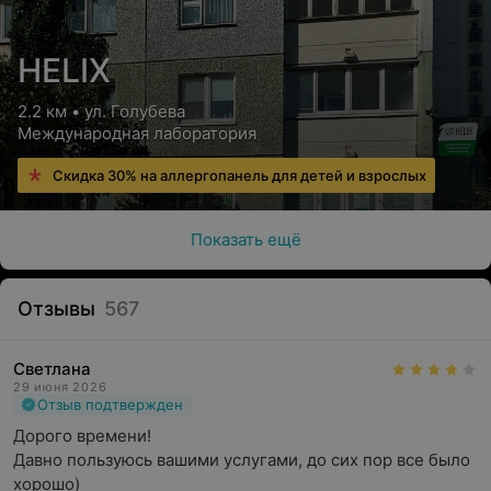
HELIX
2.2 км • ул. Голубева
Международная лаборатория
Скидка 30% на аллергопанель для детей и взрослых
Показать ещё
Отзывы
567
Светлана
29 июня 2026
Отзыв подтвержден
Дорого времени!

Давно пользуюсь вашими услугами, до сих пор все было 
хорошо)
